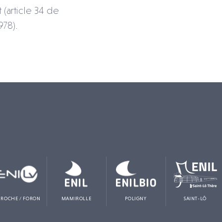
(article 34 de
978).
 ROCHE / FORON
MAMIROLLE
POLIGNY
SAINT-LÔ