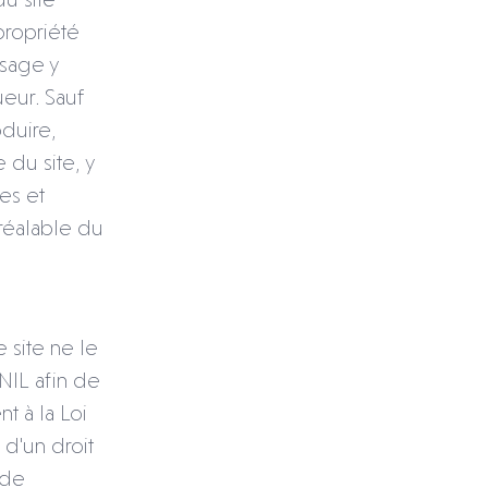
 propriété
usage y
ueur. Sauf
oduire,
 du site, y
es et
préalable du
 site ne le
NIL afin de
nt à la Loi
 d'un droit
 de