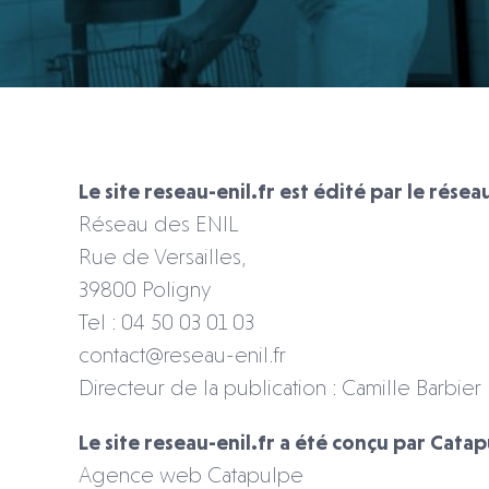
Le site reseau-enil.fr est édité par le résea
Réseau des ENIL
Rue de Versailles,
39800 Poligny
Tel : 04 50 03 01 03
contact@reseau-enil.fr
Directeur de la publication : Camille Barbier
Le site reseau-enil.fr a été conçu par Catap
Agence web Catapulpe