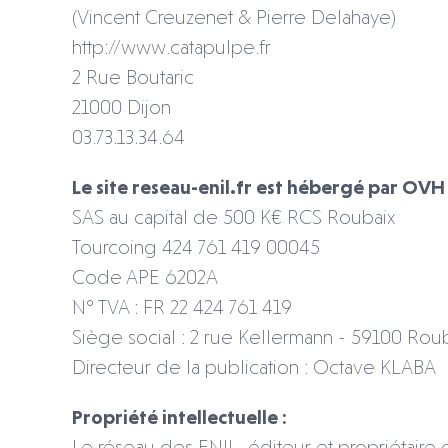
(Vincent Creuzenet &
Pierre Delahaye
)
http://www.catapulpe.fr
2 Rue Boutaric
21000 Dijon
03.73.13.34.64
Le site reseau-enil.fr est hébergé par OVH 
SAS au capital de 500 K€ RCS Roubaix
Tourcoing 424 761 419 00045
Code APE 6202A
N° TVA : FR 22 424 761 419
Siège social : 2 rue Kellermann - 59100 Roub
Directeur de la publication : Octave KLABA
Propriété intellectuelle :
Le réseau des ENIL, éditeur et propriétaire 