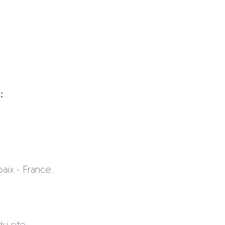
:
aix - France.
du site